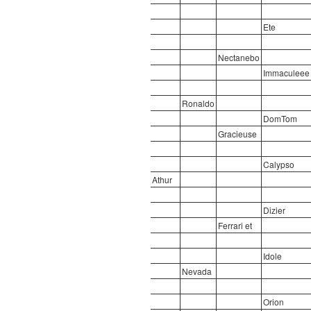
Ete
Nectanebo
Immaculeee
Ronaldo
DomTom
Gracieuse
Calypso
Athur
Dizier
Ferrari et
Idole
Nevada
Orion