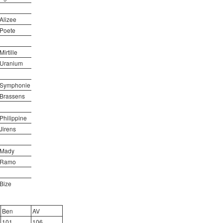
Alizee
Poete
Mirtille
Uranium
Symphonie
Brassens
Philippine
Jirens
Mady
Ramo
Bize
Ben
AV
101
106