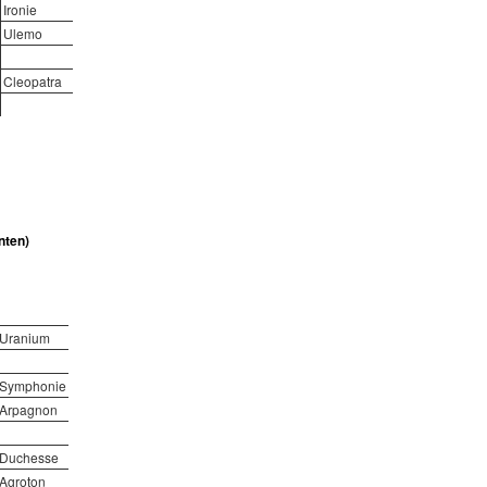
Ironie
Ulemo
Cleopatra
nten)
Uranium
Symphonie
Arpagnon
Duchesse
Agroton