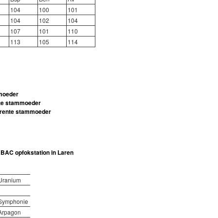
104
100
101
104
102
104
107
101
110
113
105
114
moeder
nte stammoeder
erente stammoeder
 BAC opfokstation in Laren
Uranium
Symphonie
Arpagon