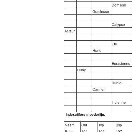
DomTom
Gracieuse
Calypso
Acteur
Ete
Horfe
Eurasienne
Ruby
Rubio
Carmen
Indienne
Indexcijfers moederlijn.
Naam
Ont
Typ
Bsp
Ruby
104
105
107