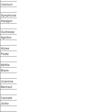
Uranium
Symphonie
Arpagon
Duchesse
Agroton
Alizee
Poete
Mirtille
Bravo
Unanime
Baricaut
Cancale
Jocko