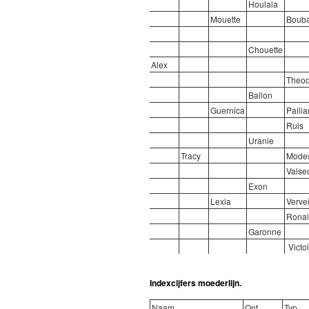
Houlala
Mouette
Boub
Chouette
Alex
Theod
Ballon
Guernica
Pailia
Ruis
Uranie
Tracy
Mode
Valse
Exon
Lexia
Verve
Rona
Garonne
Victoi
Indexcijfers moederlijn.
Naam
Ont
Typ