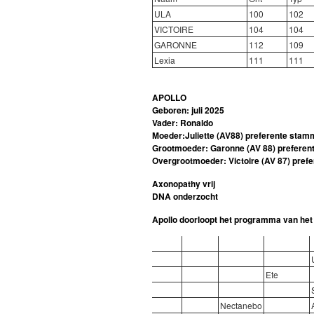
ULA
100
102
VICTOIRE
104
104
GARONNE
112
109
Lexia
111
111
APOLLO
Geboren: juli 2025
Vader: Ronaldo
Moeder:Juliette (AV88)
preferente stam
Grootmoeder: Garonne (AV 88) prefere
Overgrootmoeder: Victoire (AV 87)
pref
Axonopathy vrij
DNA onderzocht
Apollo doorloopt het programma van het
Ete
Nectanebo