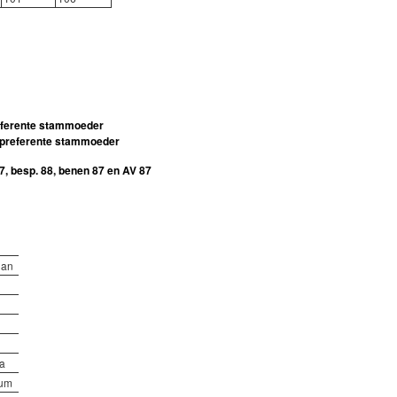
eferente stammoeder
preferente stammoeder
87, besp. 88, benen 87 en AV 87
gan
a
ium