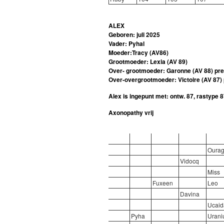
ALEX
Geboren: juli 2025
Vader: Pyhal
Moeder:Tracy (AV86)
Grootmoeder: Lexia (AV 89)
Over- grootmoeder: Garonne (AV 88) pr
Over-overgrootmoeder: Victoire (AV 87)
Alex is ingepunt met: ontw. 87, rastype 
Axonopathy vrij
Oura
Vidocq
Miss
Fuxeen
Leo
Davina
Ucaid
Pyha
Uran